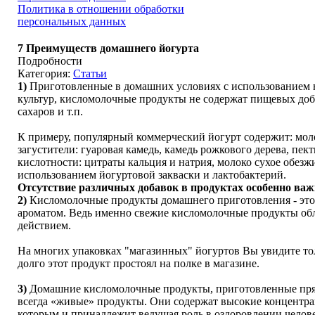
Политика в отношении обработки
персональных данных
7 Преимуществ домашнего йогурта
Подробности
Категория:
Статьи
1)
Приготовленные в домашних условиях с использованием н
культур, кисломолочные продукты не содержат пищевых добав
сахаров и т.п.
К примеру, популярный коммерческий йогурт содержит: моло
загустители: гуаровая камедь, камедь рожкового дерева, пе
кислотности: цитраты кальция и натрия, молоко сухое обезжир
использованием йогуртовой закваски и лактобактерий.
Отсутствие различных добавок в продуктах особенно важн
2)
Кисломолочные продукты домашнего приготовления - это
ароматом. Ведь именно свежие кисломолочные продукты о
действием.
На многих упаковках "магазинных" йогуртов Вы увидите толь
долго этот продукт простоял на полке в магазине.
3)
Домашние кисломолочные продукты, приготовленные прям
всегда «живые» продукты. Они содержат высокие концентр
которым и принадлежит ведущая роль в оздоровлении челове