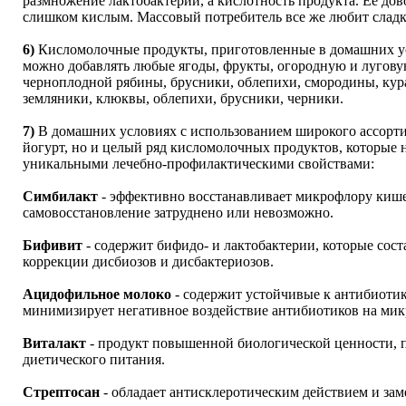
размножение лактобактерий, а кислотность продукта. Её дов
слишком кислым. Массовый потребитель все же любит сладк
6)
Кисломолочные продукты, приготовленные в домашних ус
можно добавлять любые ягоды, фрукты, огородную и лугову
черноплодной рябины, брусники, облепихи, смородины, кура
земляники, клюквы, облепихи, брусники, черники.
7)
В домашних условиях с использованием широкого ассорти
йогурт, но и целый ряд кисломолочных продуктов, которые
уникальными лечебно-профилактическими свойствами:
Симбилакт
- эффективно восстанавливает микрофлору кише
самовосстановление затруднено или невозможно.
Бифивит
- содержит бифидо- и лактобактерии, которые сост
коррекции дисбиозов и дисбактериозов.
Ацидофильное молоко
- содержит устойчивые к антибиоти
минимизирует негативное воздействие антибиотиков на ми
Виталакт
- продукт повышенной биологической ценности, пре
диетического питания.
Стрептосан
- обладает антисклеротическим действием и зам